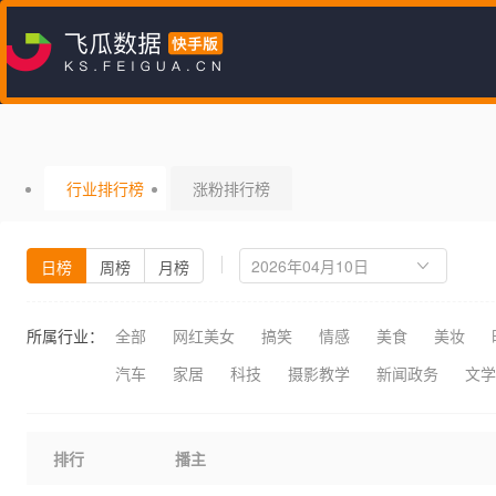
行业排行榜
涨粉排行榜
日榜
周榜
月榜
所属行业：
全部
网红美女
搞笑
情感
美食
美妆
汽车
家居
科技
摄影教学
新闻政务
文学
排行
播主