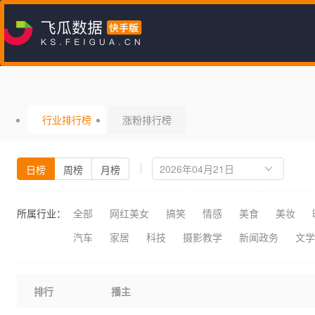
行业排行榜
涨粉排行榜
日榜
周榜
月榜
所属行业：
全部
网红美女
搞笑
情感
美食
美妆
汽车
家居
科技
摄影教学
新闻政务
文学
排行
播主