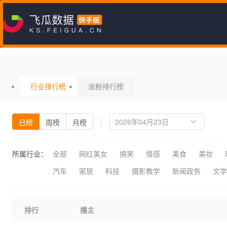
行业排行榜
涨粉排行榜
日榜
周榜
月榜
所属行业：
全部
网红美女
搞笑
情感
美食
美妆
汽车
家居
科技
摄影教学
新闻政务
文学
排行
播主