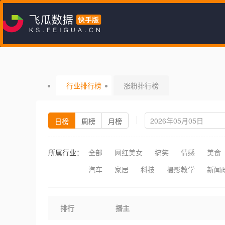
行业排行榜
涨粉排行榜
日榜
周榜
月榜
所属行业：
全部
网红美女
搞笑
情感
美食
汽车
家居
科技
摄影教学
新闻
排行
播主