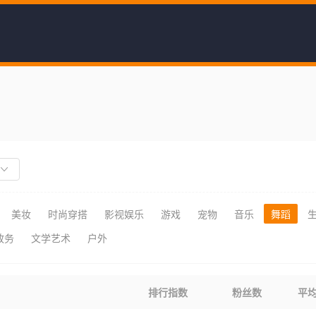
美妆
时尚穿搭
影视娱乐
游戏
宠物
音乐
舞蹈
政务
文学艺术
户外
排行指数
粉丝数
平