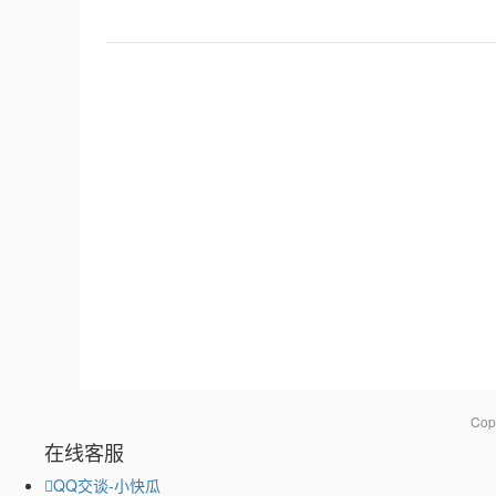
Co
在线客服
QQ交谈-小快瓜