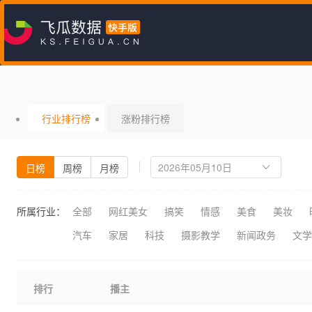
行业排行榜
涨粉排行榜
日榜
周榜
月榜
所属行业：
全部
网红美女
搞笑
情感
美食
美妆
汽车
家居
科技
摄影教学
新闻政务
文学
排行
播主