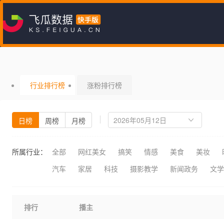
行业排行榜
涨粉排行榜
日榜
周榜
月榜
所属行业：
全部
网红美女
搞笑
情感
美食
美妆
汽车
家居
科技
摄影教学
新闻政务
文学
排行
播主