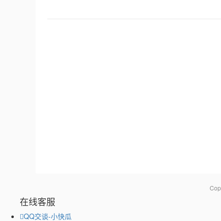
Co
在线客服
QQ交谈-小快瓜