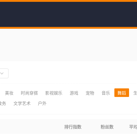
美妆
时尚穿搭
影视娱乐
游戏
宠物
音乐
舞蹈
政务
文学艺术
户外
排行指数
粉丝数
平