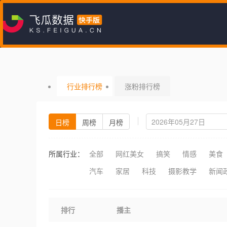
行业排行榜
涨粉排行榜
日榜
周榜
月榜
所属行业：
全部
网红美女
搞笑
情感
美食
汽车
家居
科技
摄影教学
新闻
排行
播主