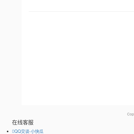
Co
在线客服
QQ交谈-小快瓜