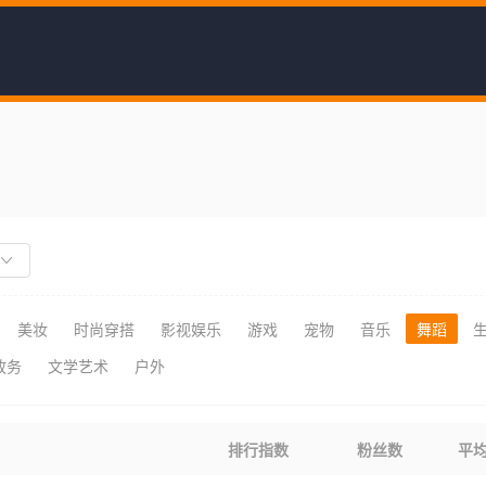
美妆
时尚穿搭
影视娱乐
游戏
宠物
音乐
舞蹈
政务
文学艺术
户外
排行指数
粉丝数
平