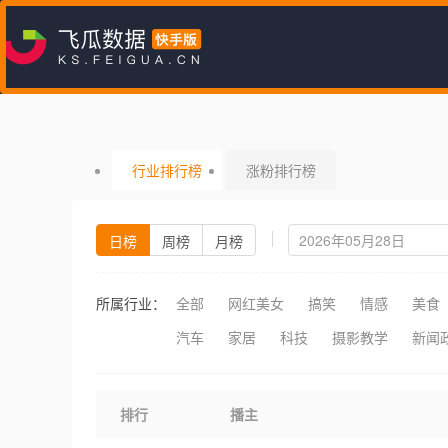
行业排行榜
涨粉排行榜
日榜
周榜
月榜
所属行业：
全部
网红美女
搞笑
情感
美食
汽车
家居
科技
摄影教学
新闻
排行
播主