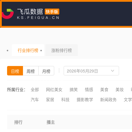
行业排行榜
涨粉排行榜
日榜
周榜
月榜
所属行业：
全部
网红美女
搞笑
情感
美食
美妆
汽车
家居
科技
摄影教学
新闻政务
文学
排行
播主