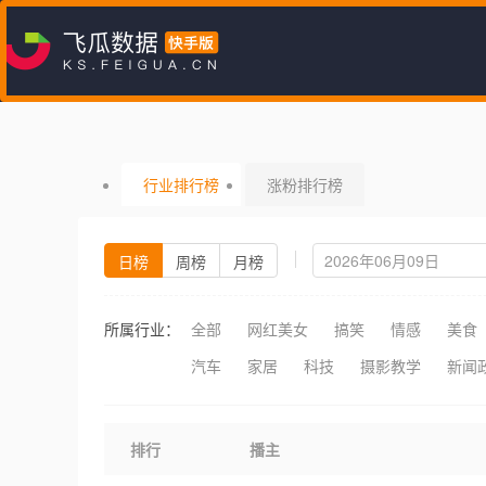
行业排行榜
涨粉排行榜
日榜
周榜
月榜
所属行业：
全部
网红美女
搞笑
情感
美食
汽车
家居
科技
摄影教学
新闻
排行
播主