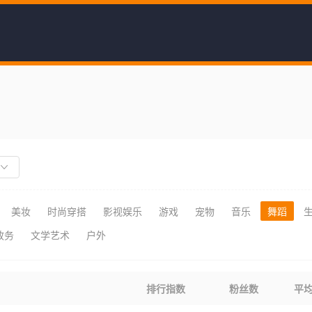
美妆
时尚穿搭
影视娱乐
游戏
宠物
音乐
舞蹈
政务
文学艺术
户外
排行指数
粉丝数
平