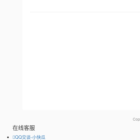
Co
在线客服
QQ交谈-小快瓜