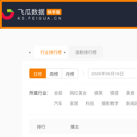
行业排行榜
涨粉排行榜
日榜
周榜
月榜
所属行业：
全部
网红美女
搞笑
情感
美食
汽车
家居
科技
摄影教学
新闻
排行
播主