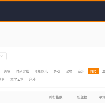
美妆
时尚穿搭
影视娱乐
游戏
宠物
音乐
舞蹈
政务
文学艺术
户外
排行指数
粉丝数
平