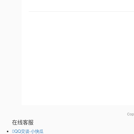
Co
在线客服
QQ交谈-小快瓜