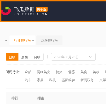
行业排行榜
涨粉排行榜
日榜
周榜
月榜
所属行业：
全部
网红美女
搞笑
情感
美食
美妆
汽车
家居
科技
摄影教学
新闻政务
文学
排行
播主