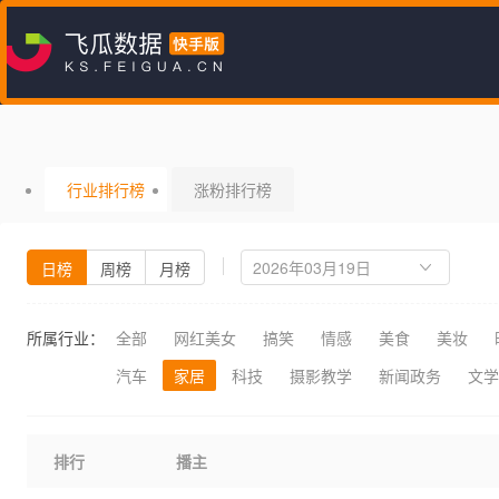
行业排行榜
涨粉排行榜
日榜
周榜
月榜
所属行业：
全部
网红美女
搞笑
情感
美食
美妆
汽车
家居
科技
摄影教学
新闻政务
文学
排行
播主