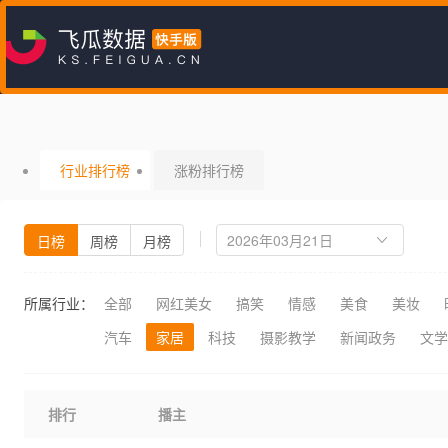
行业排行榜
涨粉排行榜
日榜
周榜
月榜
所属行业：
全部
网红美女
搞笑
情感
美食
美妆
汽车
家居
科技
摄影教学
新闻政务
文学
排行
播主