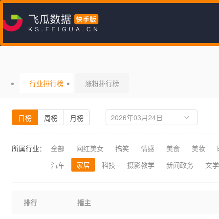
行业排行榜
涨粉排行榜
日榜
周榜
月榜
所属行业：
全部
网红美女
搞笑
情感
美食
美妆
汽车
家居
科技
摄影教学
新闻政务
文学
排行
播主