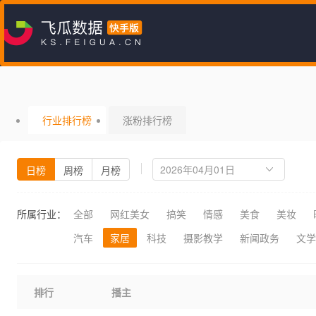
行业排行榜
涨粉排行榜
日榜
周榜
月榜
所属行业：
全部
网红美女
搞笑
情感
美食
美妆
汽车
家居
科技
摄影教学
新闻政务
文学
排行
播主