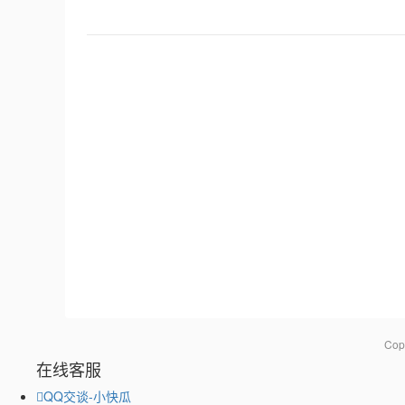
Co
在线客服
QQ交谈-小快瓜