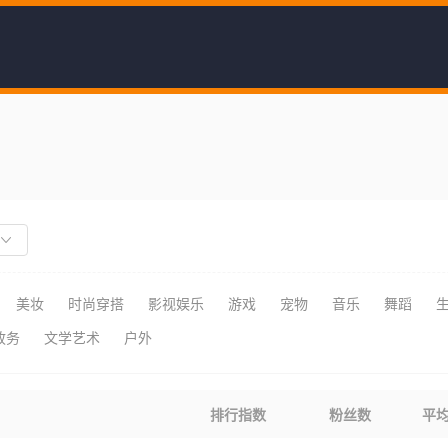
美妆
时尚穿搭
影视娱乐
游戏
宠物
音乐
舞蹈
政务
文学艺术
户外
排行指数
粉丝数
平