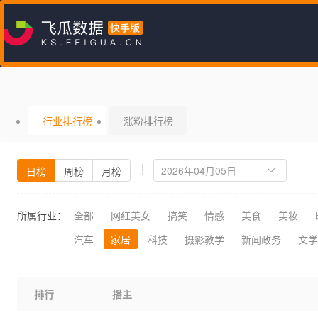
行业排行榜
涨粉排行榜
日榜
周榜
月榜
所属行业：
全部
网红美女
搞笑
情感
美食
美妆
汽车
家居
科技
摄影教学
新闻政务
文学
排行
播主