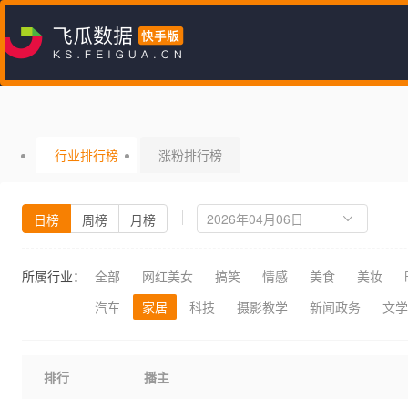
行业排行榜
涨粉排行榜
日榜
周榜
月榜
所属行业：
全部
网红美女
搞笑
情感
美食
美妆
汽车
家居
科技
摄影教学
新闻政务
文学
排行
播主