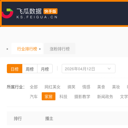
行业排行榜
涨粉排行榜
日榜
周榜
月榜
所属行业：
全部
网红美女
搞笑
情感
美食
美妆
汽车
家居
科技
摄影教学
新闻政务
文学
排行
播主