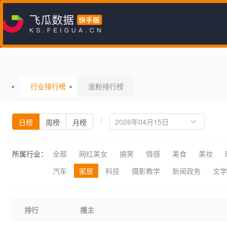
行业排行榜
涨粉排行榜
日榜
周榜
月榜
所属行业：
全部
网红美女
搞笑
情感
美食
美妆
汽车
家居
科技
摄影教学
新闻政务
文学
排行
播主