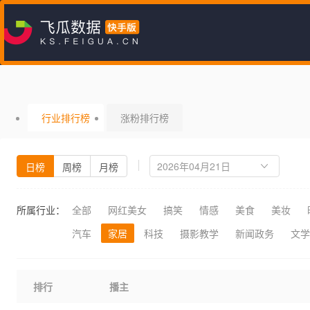
行业排行榜
涨粉排行榜
日榜
周榜
月榜
所属行业：
全部
网红美女
搞笑
情感
美食
美妆
汽车
家居
科技
摄影教学
新闻政务
文学
排行
播主