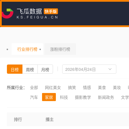
行业排行榜
涨粉排行榜
日榜
周榜
月榜
所属行业：
全部
网红美女
搞笑
情感
美食
美妆
汽车
家居
科技
摄影教学
新闻政务
文学
排行
播主