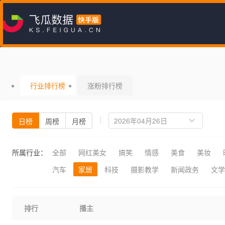
行业排行榜
涨粉排行榜
日榜
周榜
月榜
所属行业：
全部
网红美女
搞笑
情感
美食
美妆
汽车
家居
科技
摄影教学
新闻政务
文学
排行
播主