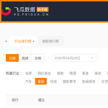
行业排行榜
涨粉排行榜
日榜
周榜
月榜
所属行业：
全部
网红美女
搞笑
情感
美食
美妆
汽车
家居
科技
摄影教学
新闻政务
文学
排行
播主