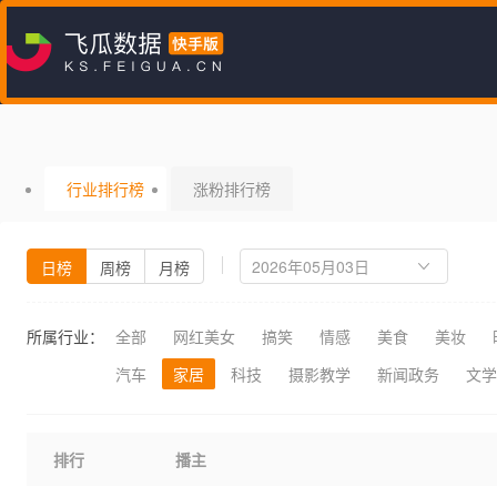
行业排行榜
涨粉排行榜
日榜
周榜
月榜
所属行业：
全部
网红美女
搞笑
情感
美食
美妆
汽车
家居
科技
摄影教学
新闻政务
文学
排行
播主