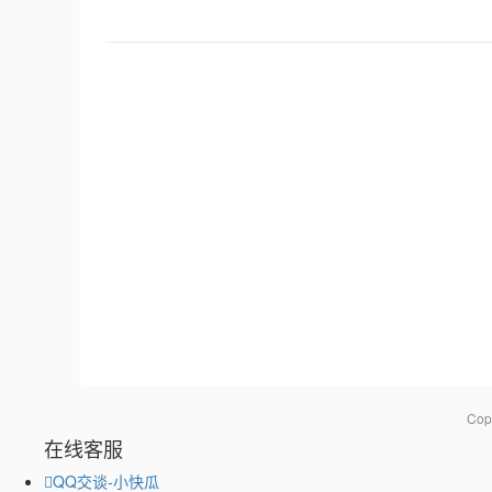
Co
在线客服
QQ交谈-小快瓜