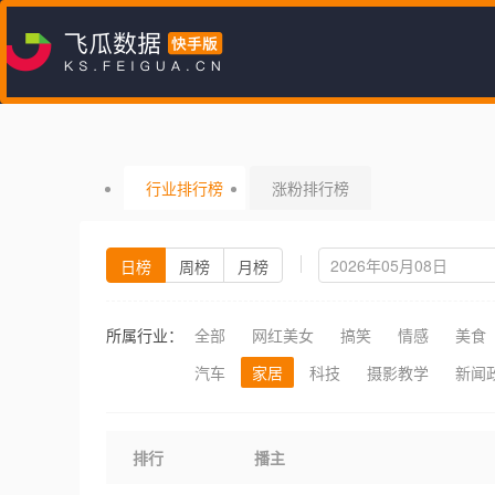
行业排行榜
涨粉排行榜
日榜
周榜
月榜
所属行业：
全部
网红美女
搞笑
情感
美食
汽车
家居
科技
摄影教学
新闻
排行
播主