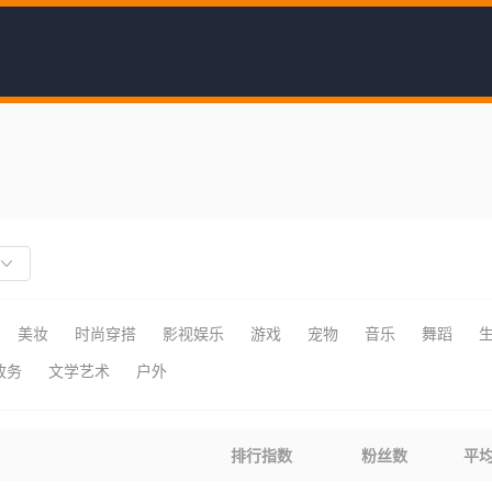
美妆
时尚穿搭
影视娱乐
游戏
宠物
音乐
舞蹈
政务
文学艺术
户外
排行指数
粉丝数
平