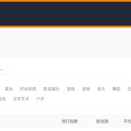
美妆
时尚穿搭
影视娱乐
游戏
宠物
音乐
舞蹈
政务
文学艺术
户外
排行指数
粉丝数
平