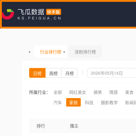
行业排行榜
涨粉排行榜
日榜
周榜
月榜
所属行业：
全部
网红美女
搞笑
情感
美食
汽车
家居
科技
摄影教学
新闻
排行
播主