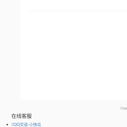
Co
在线客服
QQ交谈-小快瓜