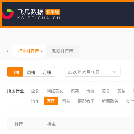
行业排行榜
涨粉排行榜
日榜
周榜
月榜
所属行业：
全部
网红美女
搞笑
情感
美食
美妆
汽车
家居
科技
摄影教学
新闻政务
文学
排行
播主