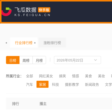
行业排行榜
涨粉排行榜
日榜
周榜
月榜
所属行业：
全部
网红美女
搞笑
情感
美食
美妆
汽车
家居
科技
摄影教学
新闻政务
文学
排行
播主