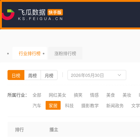
行业排行榜
涨粉排行榜
日榜
周榜
月榜
所属行业：
全部
网红美女
搞笑
情感
美食
美妆
汽车
家居
科技
摄影教学
新闻政务
文学
排行
播主