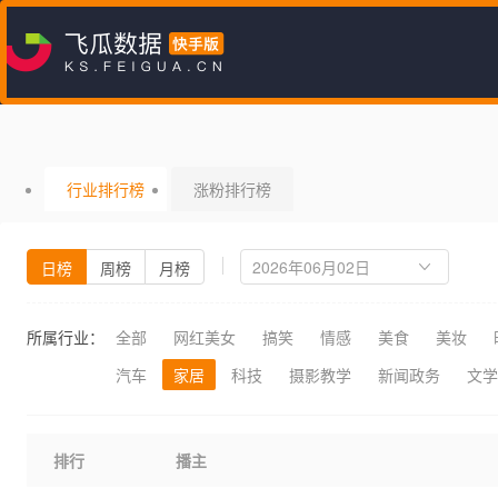
行业排行榜
涨粉排行榜
日榜
周榜
月榜
所属行业：
全部
网红美女
搞笑
情感
美食
美妆
汽车
家居
科技
摄影教学
新闻政务
文学
排行
播主