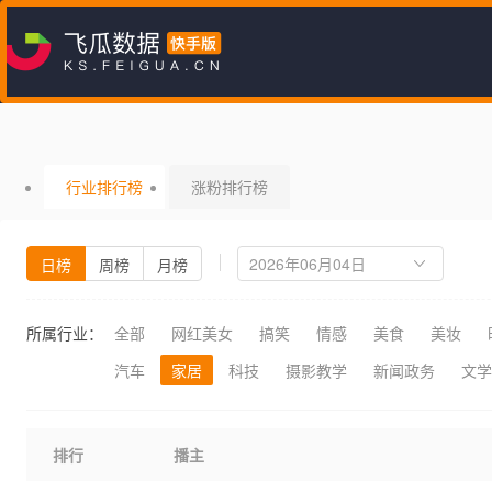
行业排行榜
涨粉排行榜
日榜
周榜
月榜
所属行业：
全部
网红美女
搞笑
情感
美食
美妆
汽车
家居
科技
摄影教学
新闻政务
文学
排行
播主