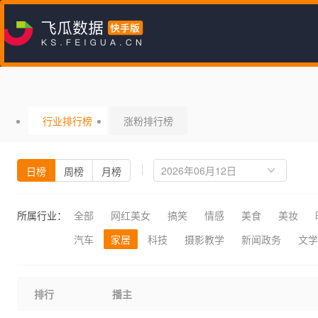
行业排行榜
涨粉排行榜
日榜
周榜
月榜
所属行业：
全部
网红美女
搞笑
情感
美食
美妆
汽车
家居
科技
摄影教学
新闻政务
文学
排行
播主