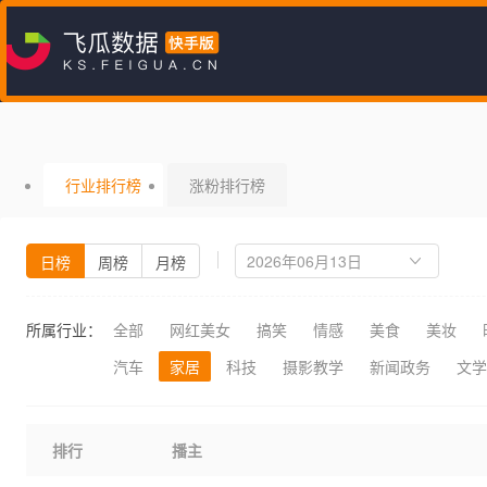
行业排行榜
涨粉排行榜
日榜
周榜
月榜
所属行业：
全部
网红美女
搞笑
情感
美食
美妆
汽车
家居
科技
摄影教学
新闻政务
文学
排行
播主