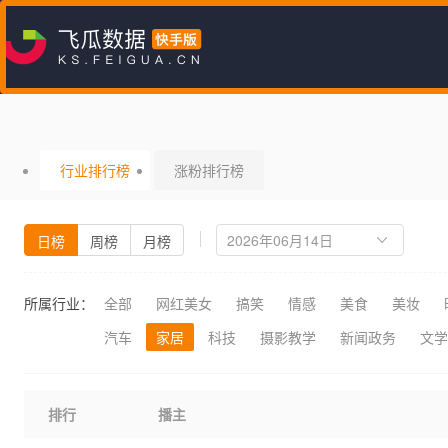
行业排行榜
涨粉排行榜
日榜
周榜
月榜
所属行业：
全部
网红美女
搞笑
情感
美食
美妆
汽车
家居
科技
摄影教学
新闻政务
文学
排行
播主