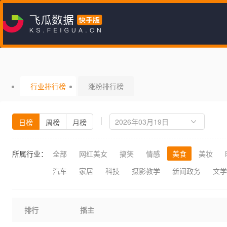
行业排行榜
涨粉排行榜
日榜
周榜
月榜
所属行业：
全部
网红美女
搞笑
情感
美食
美妆
汽车
家居
科技
摄影教学
新闻政务
文学
排行
播主