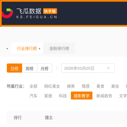
行业排行榜
涨粉排行榜
日榜
周榜
月榜
所属行业：
全部
网红美女
搞笑
情感
美食
美妆
汽车
家居
科技
摄影教学
新闻政务
文学
排行
播主