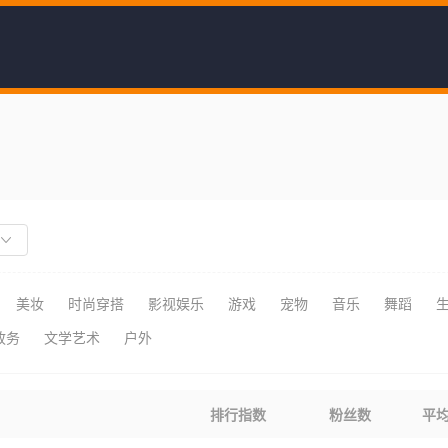
美妆
时尚穿搭
影视娱乐
游戏
宠物
音乐
舞蹈
政务
文学艺术
户外
排行指数
粉丝数
平