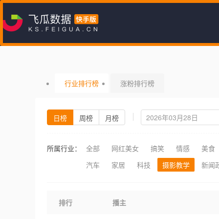
行业排行榜
涨粉排行榜
日榜
周榜
月榜
所属行业：
全部
网红美女
搞笑
情感
美食
汽车
家居
科技
摄影教学
新闻
排行
播主