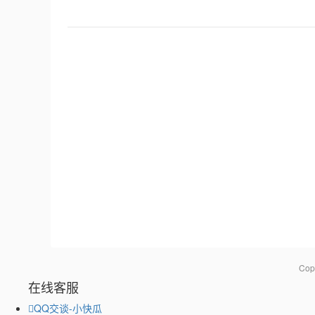
Co
在线客服
QQ交谈-小快瓜