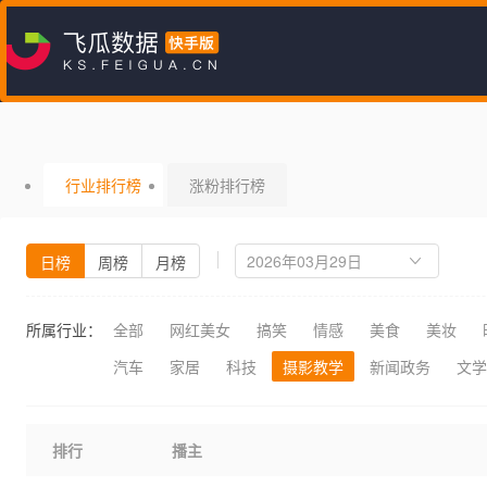
行业排行榜
涨粉排行榜
日榜
周榜
月榜
所属行业：
全部
网红美女
搞笑
情感
美食
美妆
汽车
家居
科技
摄影教学
新闻政务
文学
排行
播主