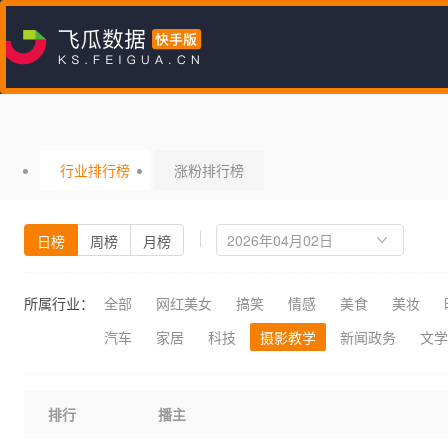
行业排行榜
涨粉排行榜
日榜
周榜
月榜
所属行业：
全部
网红美女
搞笑
情感
美食
美妆
汽车
家居
科技
摄影教学
新闻政务
文学
排行
播主