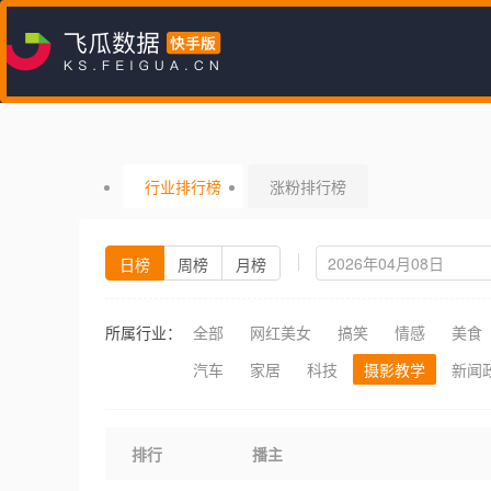
行业排行榜
涨粉排行榜
日榜
周榜
月榜
所属行业：
全部
网红美女
搞笑
情感
美食
汽车
家居
科技
摄影教学
新闻
排行
播主