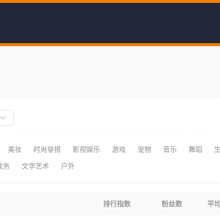
美妆
时尚穿搭
影视娱乐
游戏
宠物
音乐
舞蹈
政务
文学艺术
户外
排行指数
粉丝数
平