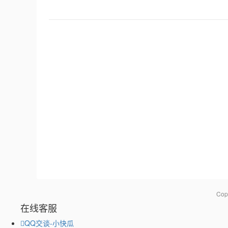
Co
在线客服
QQ交谈-小快瓜