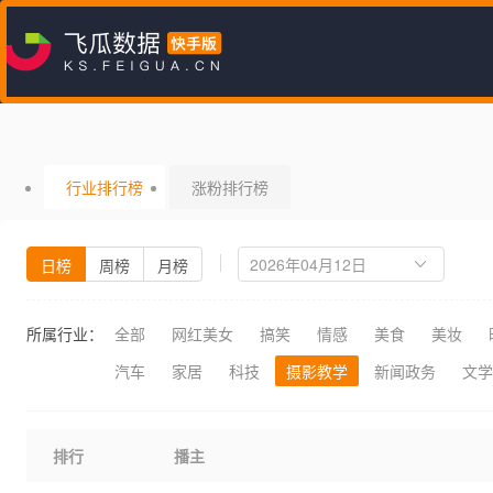
行业排行榜
涨粉排行榜
日榜
周榜
月榜
所属行业：
全部
网红美女
搞笑
情感
美食
美妆
汽车
家居
科技
摄影教学
新闻政务
文学
排行
播主