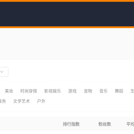
美妆
时尚穿搭
影视娱乐
游戏
宠物
音乐
舞蹈
政务
文学艺术
户外
排行指数
粉丝数
平