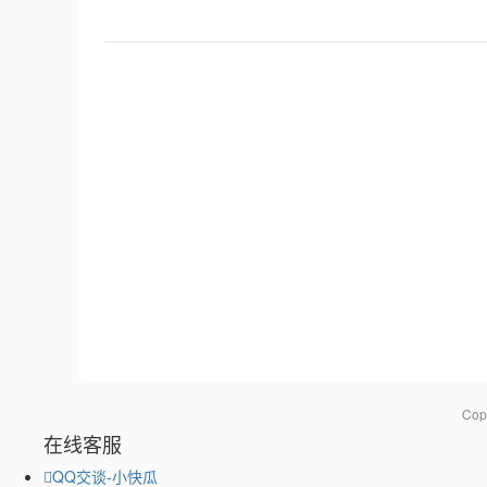
Co
在线客服
QQ交谈-小快瓜