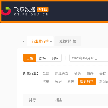
行业排行榜
涨粉排行榜
日榜
周榜
月榜
所属行业：
全部
网红美女
搞笑
情感
美食
汽车
家居
科技
摄影教学
新闻
排行
播主