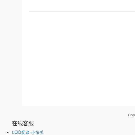
Co
在线客服
QQ交谈-小快瓜