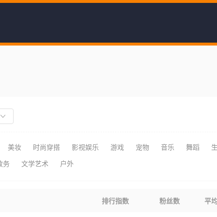
美妆
时尚穿搭
影视娱乐
游戏
宠物
音乐
舞蹈
政务
文学艺术
户外
排行指数
粉丝数
平