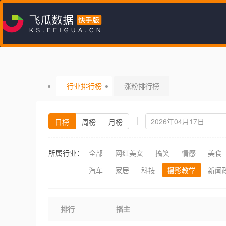
行业排行榜
涨粉排行榜
日榜
周榜
月榜
所属行业：
全部
网红美女
搞笑
情感
美食
汽车
家居
科技
摄影教学
新闻
排行
播主