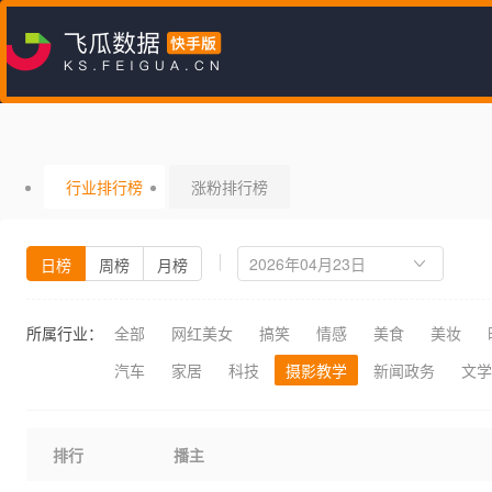
行业排行榜
涨粉排行榜
日榜
周榜
月榜
所属行业：
全部
网红美女
搞笑
情感
美食
美妆
汽车
家居
科技
摄影教学
新闻政务
文学
排行
播主