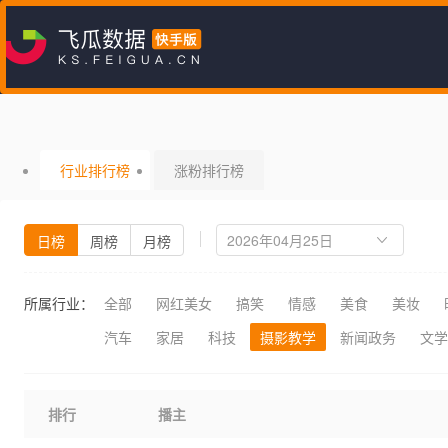
行业排行榜
涨粉排行榜
日榜
周榜
月榜
所属行业：
全部
网红美女
搞笑
情感
美食
美妆
汽车
家居
科技
摄影教学
新闻政务
文学
排行
播主