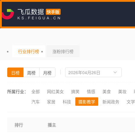
行业排行榜
涨粉排行榜
日榜
周榜
月榜
所属行业：
全部
网红美女
搞笑
情感
美食
美妆
汽车
家居
科技
摄影教学
新闻政务
文学
排行
播主