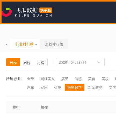
行业排行榜
涨粉排行榜
日榜
周榜
月榜
所属行业：
全部
网红美女
搞笑
情感
美食
美妆
汽车
家居
科技
摄影教学
新闻政务
文学
排行
播主