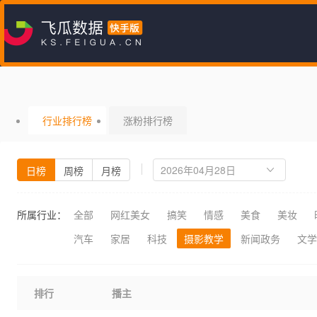
行业排行榜
涨粉排行榜
日榜
周榜
月榜
所属行业：
全部
网红美女
搞笑
情感
美食
美妆
汽车
家居
科技
摄影教学
新闻政务
文学
排行
播主